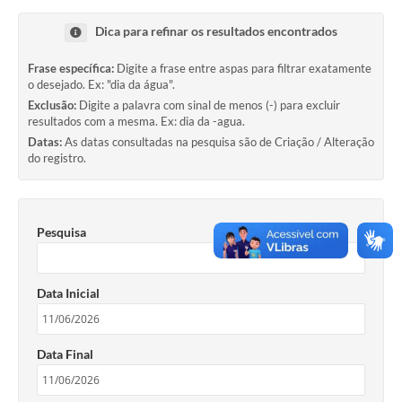
Sessão
Dica para refinar os resultados encontrados
Editais
Frase específica:
Digite a frase entre aspas para filtrar exatamente
Prestação de Contas
o desejado. Ex: "dia da água".
Exclusão:
Digite a palavra com sinal de menos (-) para excluir
Notícias
resultados com a mesma. Ex: dia da -agua.
Datas:
As datas consultadas na pesquisa são de Criação / Alteração
Contato
do registro.
A Nossa Cidade
Galeria de Fotos
Pesquisa
Vereadores
Data Inicial
Galeria de Presidentes
Mesa Diretora
Data Final
Legislaturas
Proposições