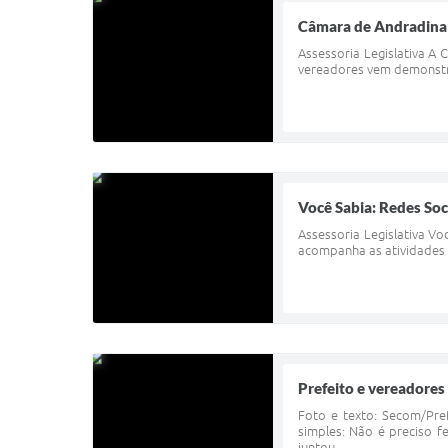
Câmara de Andradina a
Assessoria Legislativa A
vereadores vem demonstra
Você Sabia: Redes Soc
Assessoria Legislativa V
acompanha as atividades d
Prefeito e vereadore
Foto e texto: Secom/Pre
simples: Não é preciso f
juntou...