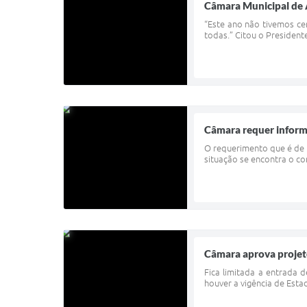
Câmara Municipal de
“Este ano não tivemos c
todas.” Citou o President
Câmara requer inform
O requerimento que é de 
situação se encontra o co
Câmara aprova projet
Fica limitada a entrada 
houver a vigência de Esta