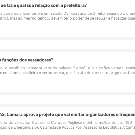
ue faz e qual sua relação com a prefeitura?
rês poderes presentes em um Estado Democrático de Direito. Segundo o gra
ros, mas ao mesmo tempo, devem ter o poder de se regular e fiscalizar quan
s funções dos vereadores?
o, o vocábulo vereador vem da palavra “verea”, que significa vereda, camin
e no idioma brasileiro o verbo verear, que é o ato de exercer o cargo e as fu
 Câmara aprova projeto que vai multar organizadores e freque
toria do vereador Guilherme Marques Pugliese e define multas de até R$ 2 
ação de Emergência ou Calamidade Pública Por: Assessoria Legislativa A Câmar