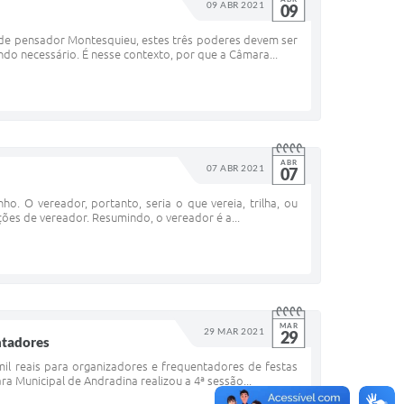
09 ABR 2021
09
nde pensador Montesquieu, estes três poderes devem ser
do necessário. É nesse contexto, por que a Câmara...
ABR
07 ABR 2021
07
ho. O vereador, portanto, seria o que vereia, trilha, ou
nções de vereador. Resumindo, o vereador é a...
MAR
29 MAR 2021
29
ntadores
mil reais para organizadores e frequentadores de festas
a Municipal de Andradina realizou a 4ª sessão...