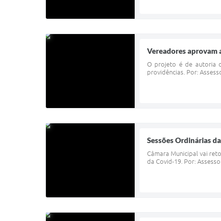
Vereadores aprovam a 
O projeto é de autoria 
providências. Por: Assess
Sessões Ordinárias da
Câmara Municipal vai ret
da Covid-19. Por: Assesso