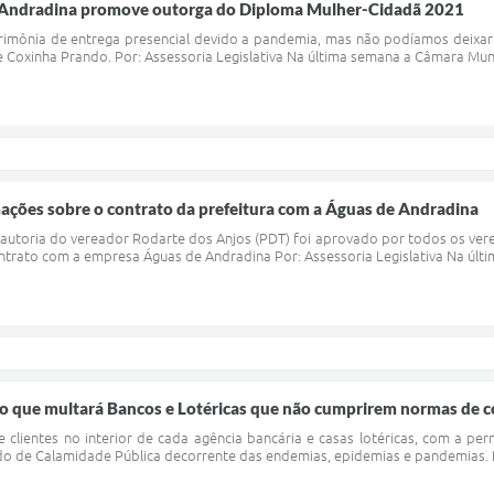
 Andradina promove outorga do Diploma Mulher-Cidadã 2021
erimônia de entrega presencial devido a pandemia, mas não podíamos deixa
e Coxinha Prando. Por: Assessoria Legislativa Na última semana a Câmara Muni
ações sobre o contrato da prefeitura com a Águas de Andradina
autoria do vereador Rodarte dos Anjos (PDT) foi aprovado por todos os vere
ntrato com a empresa Águas de Andradina Por: Assessoria Legislativa Na últim
o que multará Bancos e Lotéricas que não cumprirem normas de
de clientes no interior de cada agência bancária e casas lotéricas, com a 
do de Calamidade Pública decorrente das endemias, epidemias e pandemias. Po