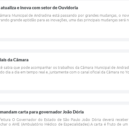
tualiza e inova com setor de Ouvidoria
 Câmara Municipal de Andradina está passando por grandes mudanças, o nov
ndo grande aptidão para as inovações, uma das principais mudanças será no 
iais da Câmara
ocê sabia que pode acompanhar os trabalhos da Câmara Municipal de Andradi
o dia a dia em tempo real e, juntamente com o canal oficial da Câmara no Yo
s mandam carta para governador João Dória
feitura O Governador do Estado de São Paulo João Dória deverá receber
echar o AME (Ambulatório Médico de Especialidades).A carta é fruto de um