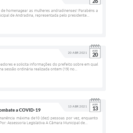
26
r de homenagear as mulheres andradinenses! Parabéns a
cipal de Andradina, representada pelo presidente...
ABR
20 ABR 2021
20
adores e solicita informações do prefeito sobre em qual
a sessão ordinária realizada ontem (19) no...
ABR
13 ABR 2021
13
 combate a COVID-19
permanência máxima de10 (dez) pessoas por vez, enquanto
r: Assessoria Legislativa A Câmara Municipal de...