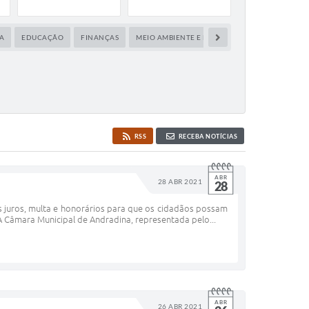
A
EDUCAÇÃO
FINANÇAS
MEIO AMBIENTE E LIMPEZA PÚBLICA
PLANE
RSS
RECEBA NOTÍCIAS
ABR
28 ABR 2021
28
 juros, multa e honorários para que os cidadãos possam
A Câmara Municipal de Andradina, representada pelo...
ABR
26 ABR 2021