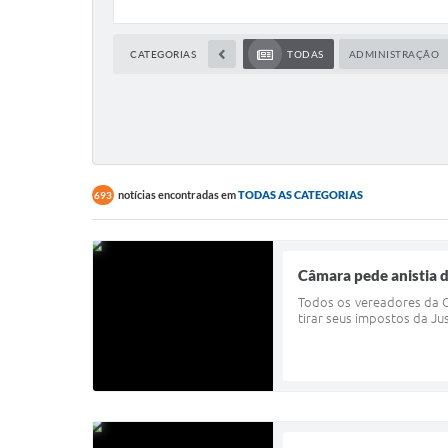
CATEGORIAS
TODAS
ADMINISTRAÇÃO
notícias encontradas em
TODAS AS CATEGORIAS
693
Câmara pede anistia d
Todos os vereadores da C
tirar seus impostos da Ju