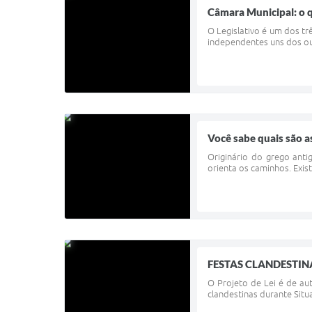
Câmara Municipal: o q
O Legislativo é um dos t
independentes uns dos out
Você sabe quais são a
Originário do grego antig
orienta os caminhos. Exist
FESTAS CLANDESTINAS:
O Projeto de Lei é de au
clandestinas durante Situ