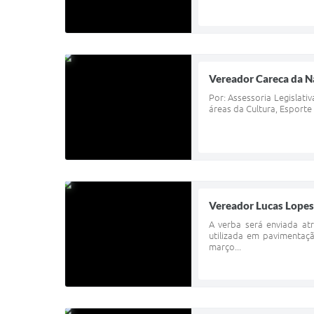
Vereador Careca da Na
Por: Assessoria Legislati
áreas da Cultura, Esporte
Vereador Lucas Lopes
A verba será enviada at
utilizada em pavimentaçã
março...