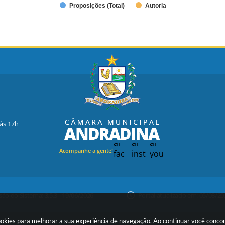
Proposições (Total)
Autoria
 -
 às 17h
Acompanhe a gente!
são do Sistema:
3.5.3 - 19/06/2026
Portal atualizado em:
05/08/20
ookies para melhorar a sua experiência de navegação. Ao continuar você conc