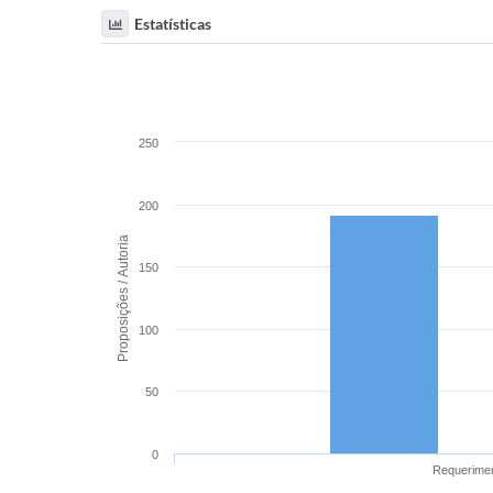
Estatísticas
250
200
Proposições / Autoria
150
100
50
0
Requerime