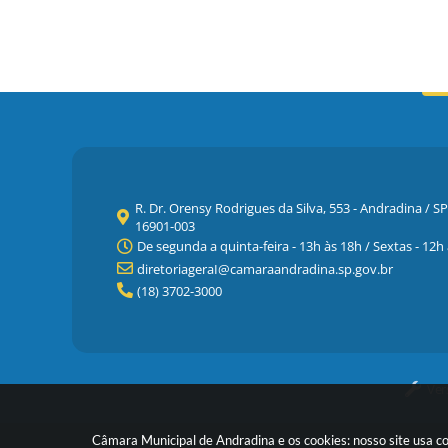
R. Dr. Orensy Rodrigues da Silva, 553 - Andradina / SP
16901-003
De segunda a quinta-feira - 13h às 18h / Sextas - 12h
diretoriageraI@camaraandradina.sp.gov.br
(18) 3702-3000
Ver
Câmara Municipal de Andradina e os cookies: nosso site usa c