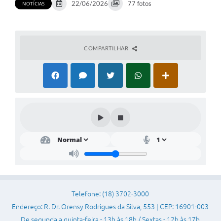
22/06/2026
77 fotos
NOTÍCIAS
Sessão Plenária
Contratos
COMPARTILHAR
Ouvidoria
Comissões
Audiências Públicas
Arquivos para Download
Carta de Serviços
Turismo
Obras
Galeria de Vídeos
Telefone: (18) 3702-3000
Endereço: R. Dr. Orensy Rodrigues da Silva, 553 | CEP: 16901-003
Secretarias
De segunda a quinta-feira - 13h às 18h / Sextas - 12h às 17h