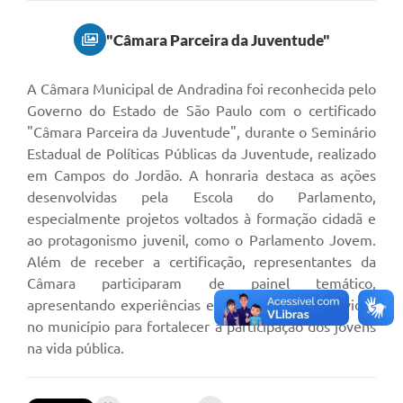
Sessão
"Câmara Parceira da Juventude"
Editais
Prestação de Contas
A Câmara Municipal de Andradina foi reconhecida pelo
Governo do Estado de São Paulo com o certificado
Notícias
"Câmara Parceira da Juventude", durante o Seminário
Estadual de Políticas Públicas da Juventude, realizado
Contato
em Campos do Jordão. A honraria destaca as ações
A Nossa Cidade
desenvolvidas pela Escola do Parlamento,
especialmente projetos voltados à formação cidadã e
Galeria de Fotos
ao protagonismo juvenil, como o Parlamento Jovem.
Vereadores
Além de receber a certificação, representantes da
Câmara participaram de painel temático,
Galeria de Presidentes
apresentando experiências e iniciativas desenvolvidas
no município para fortalecer a participação dos jovens
Mesa Diretora
na vida pública.
Legislaturas
Proposições