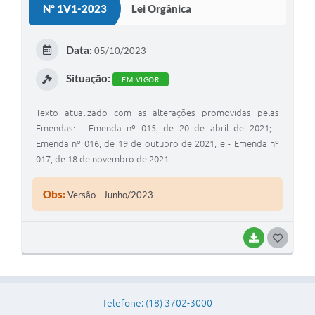
Nº 1V1-2023
Lei Orgânica
Projetos
T
Contas Públicas
E
Data:
05/10/2023
I
Links
Situação:
EM VIGOR
Serviços Online
Texto atualizado com as alterações promovidas pelas
Telefones Úteis
Emendas: - Emenda nº 015, de 20 de abril de 2021; -
Emenda nº 016, de 19 de outubro de 2021; e - Emenda nº
A Prefeitura
017, de 18 de novembro de 2021.
Enquete
Obs:
Versão - Junho/2023
Agenda
SIC
BAIXAR
G
Diário Oficial
O
S
Telefone: (18) 3702-3000
T