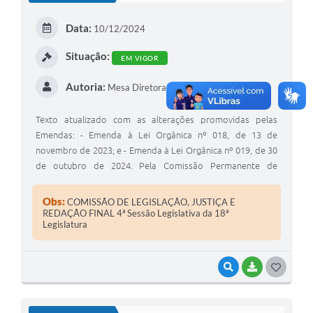
Sessão Plenária
Data:
10/12/2024
Contratos
Situação:
EM VIGOR
Ouvidoria
Autoria:
Mesa Diretora - 2024
Comissões
Texto atualizado com as alterações promovidas pelas
Audiências Públicas
Emendas: - Emenda à Lei Orgânica nº 018, de 13 de
novembro de 2023; e - Emenda à Lei Orgânica nº 019, de 30
Arquivos para Download
de outubro de 2024. Pela Comissão Permanente de
Legislação, Justiça e Redação Final.
Carta de Serviços
Obs:
COMISSÃO DE LEGISLAÇÃO, JUSTIÇA E
REDAÇÃO FINAL 4ª Sessão Legislativa da 18ª
Turismo
Legislatura
Obras
VISUALIZAR
BAIXAR
G
Galeria de Vídeos
O
Secretarias
S