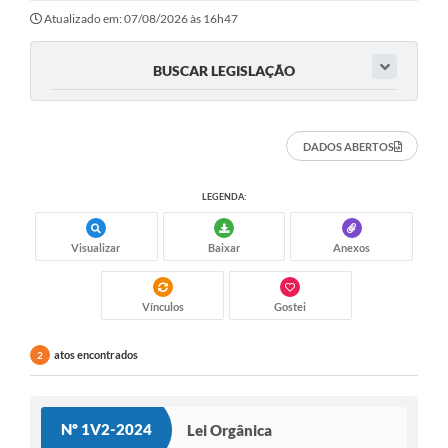
Sessão
Atualizado em: 07/08/2026 às 16h47
Editais
BUSCAR LEGISLAÇÃO
Prestação de Contas
Notícias
DADOS ABERTOS
Contato
LEGENDA:
A Nossa Cidade
Visualizar
Baixar
Anexos
Galeria de Fotos
Vereadores
Vínculos
Gostei
Galeria de Presidentes
atos encontrados
2
Mesa Diretora
Legislaturas
Nº 1V2-2024
Lei Orgânica
Proposições