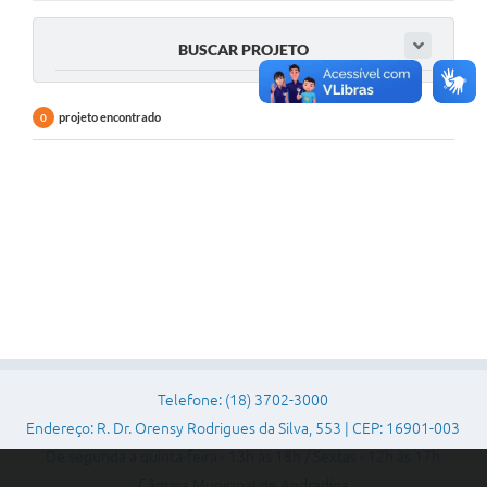
Sessão
BUSCAR PROJETO
Editais
Prestação de Contas
projeto encontrado
0
Notícias
Contato
A Nossa Cidade
Galeria de Fotos
Vereadores
Galeria de Presidentes
Mesa Diretora
Telefone: (18) 3702-3000
Endereço: R. Dr. Orensy Rodrigues da Silva, 553 | CEP: 16901-003
Legislaturas
De segunda a quinta-feira - 13h às 18h / Sextas - 12h às 17h
Proposições
Câmara Municipal de Andradina