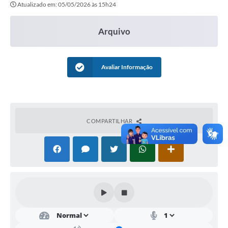
Atualizado em: 05/05/2026 às 15h24
Sessão
Editais
Arquivo
Prestação de Contas
Notícias
Avaliar Informação
Contato
A Nossa Cidade
COMPARTILHAR
Galeria de Fotos
Vereadores
Galeria de Presidentes
Mesa Diretora
Legislaturas
Proposições