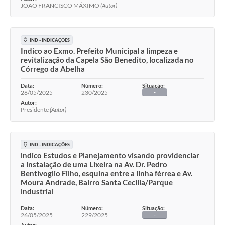
JOÃO FRANCISCO MÁXIMO
(Autor)
IND - INDICAÇÕES
Indico ao Exmo. Prefeito Municipal a limpeza e
revitalização da Capela São Benedito, localizada no
Córrego da Abelha
Data:
Número:
Situação:
26/05/2025
230/2025
-
Autor:
Presidente
(Autor)
IND - INDICAÇÕES
lndico Estudos e Planejamento visando providenciar
a lnstalação de uma Lixeira na Av. Dr. Pedro
Bentivoglio Filho, esquina entre a linha férrea e Av.
Moura Andrade, Bairro Santa Cecilia/Parque
lndustrial
Data:
Número:
Situação:
26/05/2025
229/2025
-