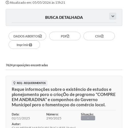
Atualizado em: 05/05/2026 às 15h21
Sessão
Editais
BUSCA DETALHADA
Prestação de Contas
DADOS ABERTOS
PDF
CSV
Notícias
Imprimir
Contato
A Nossa Cidade
7624 proposições encontradas
Galeria de Fotos
Vereadores
REQ - REQUERIMENTOS
Reque informoções sobre o existêncio de estudos e
Galeria de Presidentes
plonejomento poro o crioçÕo de progromo "COMPRE
EM ANDRADINA" e componhos do Governo
Municipol poro o fomentoçoo do comércio locol.
Mesa Diretora
Data:
Número:
Situação:
Legislaturas
02/11/2025
290/2025
-
Autor:
Proposições
GUILHERME MARQUES PUGLIESE
(Autor)