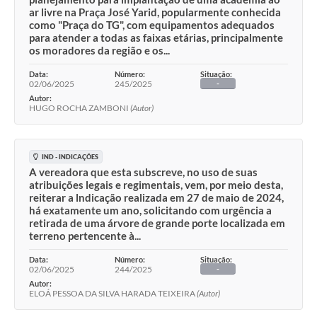
ar livre na Praça José Yarid, popularmente conhecida
como "Praça do TG", com equipamentos adequados
para atender a todas as faixas etárias, principalmente
os moradores da região e os...
Data:
Número:
Situação:
02/06/2025
245/2025
-
Autor:
HUGO ROCHA ZAMBONI
(Autor)
IND - INDICAÇÕES
A vereadora que esta subscreve, no uso de suas
atribuições legais e regimentais, vem, por meio desta,
reiterar a lndicação realizada em 27 de maio de 2024,
há exatamente um ano, solicitando com urgência a
retirada de uma árvore de grande porte localizada em
terreno pertencente à...
Data:
Número:
Situação:
02/06/2025
244/2025
-
Autor:
ELOÁ PESSOA DA SILVA HARADA TEIXEIRA
(Autor)