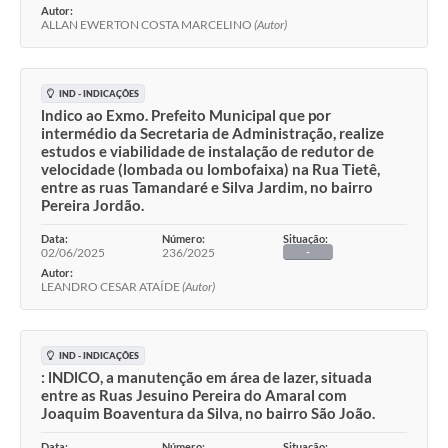
Autor:
ALLAN EWERTON COSTA MARCELINO
(Autor)
IND - INDICAÇÕES
lndico ao Exmo. Prefeito Municipal que por
intermédio da Secretaria de Administração, realize
estudos e viabilidade de instalação de redutor de
velocidade (lombada ou lombofaixa) na Rua Tietê,
entre as ruas Tamandaré e Silva Jardim, no bairro
Pereira Jordão.
Data:
Número:
Situação:
02/06/2025
236/2025
-
Autor:
LEANDRO CESAR ATAÍDE
(Autor)
IND - INDICAÇÕES
: lNDlCO, a manutenção em área de lazer, situada
entre as Ruas Jesuino Pereira do Amaral com
Joaquim Boaventura da Silva, no bairro São João.
Data:
Número:
Situação: