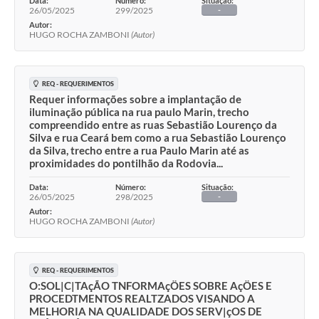
Data:
Número:
Situação:
26/05/2025
299/2025
-
Autor:
HUGO ROCHA ZAMBONI
(Autor)
REQ - REQUERIMENTOS
Requer informações sobre a implantação de
iluminação pública na rua paulo Marin, trecho
compreendido entre as ruas Sebastião Lourenço da
Silva e rua Ceará bem como a rua Sebastião Lourenço
da Silva, trecho entre a rua Paulo Marin até as
proximidades do pontilhão da Rodovia...
Data:
Número:
Situação:
26/05/2025
298/2025
-
Autor:
HUGO ROCHA ZAMBONI
(Autor)
REQ - REQUERIMENTOS
O:SOL|C|TAçÃO TNFORMAçÖES SOBRE AçÖES E
PROCEDTMENTOS REALTZADOS VISANDO A
MELHORIA NA QUALIDADE DOS SERV|çOS DE