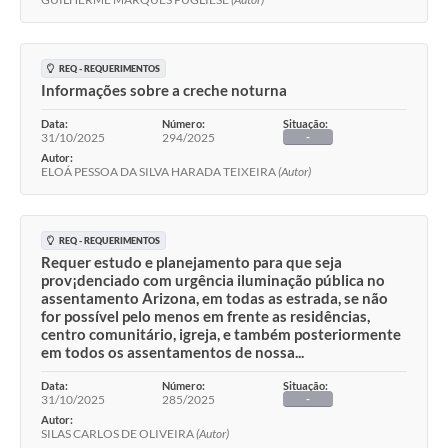
Sessão Plenária
REQ - REQUERIMENTOS
Contratos
Informações sobre a creche noturna
Ouvidoria
Data:
Número:
Situação:
31/10/2025
294/2025
-
Comissões
Autor:
ELOÁ PESSOA DA SILVA HARADA TEIXEIRA
(Autor)
Audiências Públicas
Arquivos para Download
REQ - REQUERIMENTOS
Requer estudo e planejamento para que seja
Carta de Serviços
prov¡denciado com urgência iluminação pública no
assentamento Arizona, em todas as estrada, se não
Turismo
for possível pelo menos em frente as residências,
centro comunitário, igreja, e também posteriormente
Obras
em todos os assentamentos de nossa...
Galeria de Vídeos
Data:
Número:
Situação:
31/10/2025
285/2025
-
Autor:
Secretarias
SILAS CARLOS DE OLIVEIRA
(Autor)