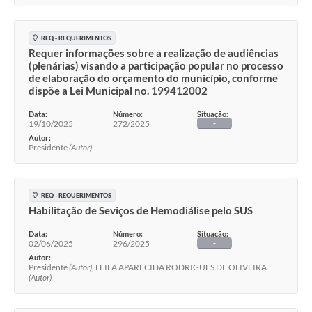
Projetos
Contas Públicas
REQ - REQUERIMENTOS
Requer informaçöes sobre a realização de audiências
(plenárias) visando a participação popular no processo
Links
de elaboração do orçamento do município, conforme
dispöe a Lei Municipal no. 199412002
Serviços Online
Data:
Número:
Situação:
Telefones Úteis
19/10/2025
272/2025
-
Autor:
Presidente
(Autor)
A Prefeitura
Enquete
REQ - REQUERIMENTOS
Agenda
Habilitação de Seviços de Hemodiálise pelo SUS
SIC
Data:
Número:
Situação:
02/06/2025
296/2025
-
Diário Oficial
Autor:
Presidente
(Autor)
, LEILA APARECIDA RODRIGUES DE OLIVEIRA
(Autor)