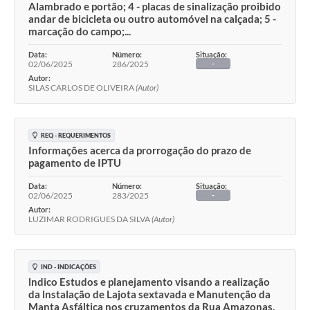
Alambrado e portão; 4 - placas de sinalização proibido
andar de bicicleta ou outro automóvel na calçada; 5 -
marcação do campo;...
Data:
Número:
Situação:
02/06/2025
286/2025
-
Autor:
SILAS CARLOS DE OLIVEIRA
(Autor)
REQ - REQUERIMENTOS
Informações acerca da prorrogação do prazo de
pagamento de IPTU
Data:
Número:
Situação:
02/06/2025
283/2025
-
Autor:
LUZIMAR RODRIGUES DA SILVA
(Autor)
IND - INDICAÇÕES
lndico Estudos e planejamento visando a realização
da lnstalação de Lajota sextavada e Manutenção da
Manta Asfáltica nos cruzamentos da Rua Amazonas,