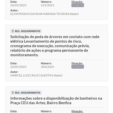
Data:
Número:
Situação:
26/05/2025
231/2025
-
Autor:
ELOÁ PESSOA DA SILVA HARADA TEIXEIRA
(Autor)
REQ - REQUERIMENTOS
Solicitação de poda de árvores em contato com rede
elétrica Levantamento de pontos de risco,
cronograma de execuçäo, comunicaçäo prévia,
relatório de açöes e programa permanente de
monitoramento.
Data:
Número:
Situação:
26/05/2025
304/2025
-
Autor:
MARCEL LUIZ CRUZ CALESTINI
(Autor)
REQ - REQUERIMENTOS
Informações sobre a disponibilização de banheiros na
Praça CEU das Artes, Bairro Benfica
Data:
Número:
Situação: