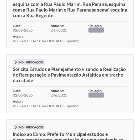
esquina com a Rua Paulo Marim, Rua Paraná, esquina
com a Rua Paulo Marim e Rua Paranapanema' esquina
com a Rua Regente...
Data:
Número:
Situação:
02/06/2025
247/2025
-
Autor:
RODARTE DA SILVA DOS ANJOS
(Autor)
IND - INDICAÇÕES
Solicita Estudos e Planejamento visando a Realização
de Recuperação e Pavimentação Asfáltica em trecho
da cidade
Data:
Número:
Situação:
02/06/2025
246/2025
-
Autor:
RODARTE DA SILVA DOS ANJOS
(Autor)
IND - INDICAÇÕES
lndico ao Exmo. Prefeito Municipal estudos e
planejamento para implantação de uma academia ao