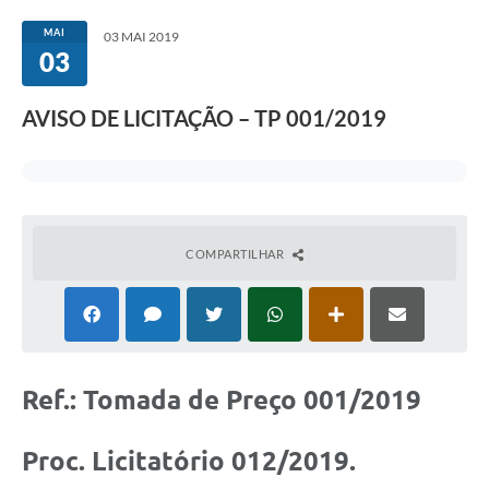
Sessão
MAI
03 MAI 2019
03
Editais
Prestação de Contas
AVISO DE LICITAÇÃO – TP 001/2019
Notícias
Contato
A Nossa Cidade
COMPARTILHAR
Galeria de Fotos
Vereadores
Galeria de Presidentes
Ref.: Tomada de Preço 001/2019
Mesa Diretora
Legislaturas
Proc. Licitatório 012/2019.
Proposições