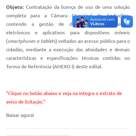
Objeto:
Contratação da licença de uso de uma solução
Sessão Plenária
completa para a Câmara Municipal de Andradina,
Contratos
contendo a gestão de documentos e processos
eletrônicos e aplicativos para dispositivos móveis
Ouvidoria
(
smartphones e tablets
) voltados ao acesso público para o
Comissões
cidadão, mediante a execução das atividades e demais
características e especificações técnicas contidas no
Audiências Públicas
Termo de Referência (ANEXO I) deste edital.
Arquivos para Download
Carta de Serviços
“Clique no botão abaixo e veja na integra o extrato de
Turismo
aviso de licitação.”
Obras
Baixar agora!
Galeria de Vídeos
Secretarias