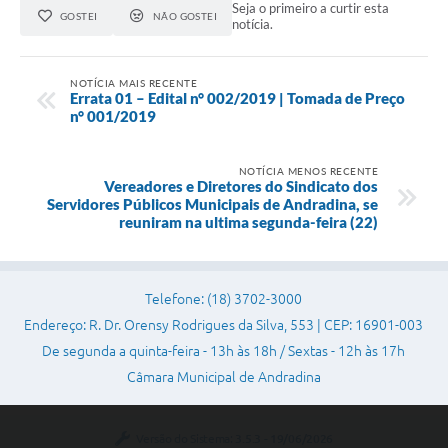
Seja o primeiro a curtir esta
Projetos
GOSTEI
NÃO GOSTEI
notícia.
Contas Públicas
NOTÍCIA MAIS RECENTE
Links
Errata 01 – Edital n° 002/2019 | Tomada de Preço
n° 001/2019
Serviços Online
NOTÍCIA MENOS RECENTE
Telefones Úteis
Vereadores e Diretores do Sindicato dos
Servidores Públicos Municipais de Andradina, se
A Prefeitura
reuniram na ultima segunda-feira (22)
Enquete
Agenda
Telefone: (18) 3702-3000
Endereço: R. Dr. Orensy Rodrigues da Silva, 553 | CEP: 16901-003
SIC
De segunda a quinta-feira - 13h às 18h / Sextas - 12h às 17h
Diário Oficial
Câmara Municipal de Andradina
Versão do Sistema:
3.5.3 - 19/06/2026