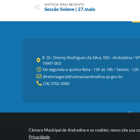
NOTÍCIA MAIS RECENTE
Sessão Solene | 27.maio
R. Dr. Orensy Rodrigues da Silva, 553 - Andradina / SP
16901-003
De segunda a quinta-feira - 13h às 18h / Sextas - 12h
diretoriageraI@camaraandradina.sp.gov.br
(18) 3702-3000
Ver
Câmara Municipal de Andradina e os cookies: nosso site usa c
© C
Privacidade
.