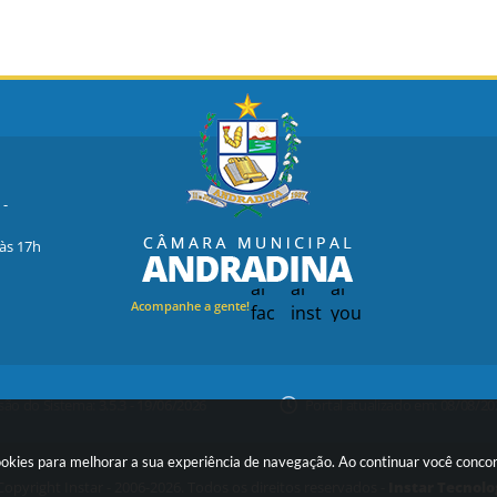
 -
 às 17h
Acompanhe a gente!
são do Sistema:
3.5.3 - 19/06/2026
Portal atualizado em:
08/08/20
ookies para melhorar a sua experiência de navegação. Ao continuar você conc
opyright Instar - 2006-2026. Todos os direitos reservados -
Instar Tecnolo