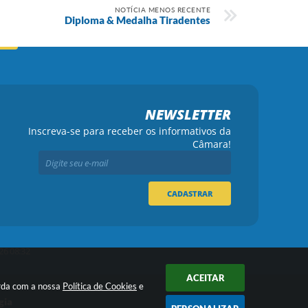
NOTÍCIA MENOS RECENTE
Diploma & Medalha Tiradentes
NEWSLETTER
Inscreva-se para receber os informativos da
Câmara!
CADASTRAR
26 08:32
ACEITAR
orda com a nossa
Política de Cookies
e
gia