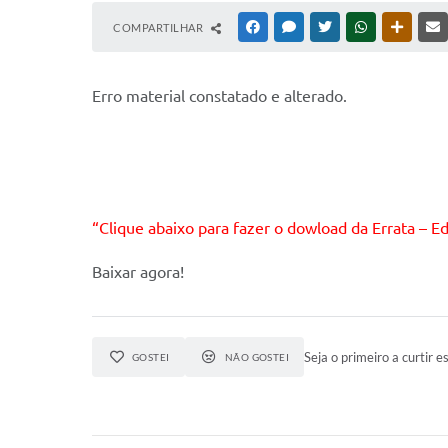
COMPARTILHAR
FACEBOOK
MESSENGER
TWITTER
WHATSAPP
OUTRAS
Erro material constatado e alterado.
“Clique abaixo para fazer o dowload da Errata – E
Baixar agora!
Seja o primeiro a curtir es
GOSTEI
NÃO GOSTEI