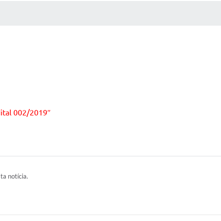
 MÍDIAS
RECEBA NOTÍCIAS
dital 002/2019″
ta notícia.