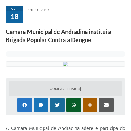
Sessão
OUT
18 OUT 2019
18
Editais
Prestação de Contas
Câmara Municipal de Andradina institui a
Notícias
Brigada Popular Contra a Dengue.
Contato
A Nossa Cidade
Galeria de Fotos
Vereadores
COMPARTILHAR
Galeria de Presidentes
Mesa Diretora
Legislaturas
A Câmara Municipal de Andradina adere e participa do
Proposições