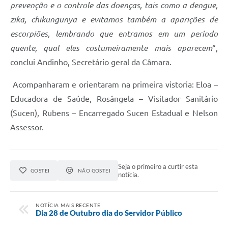
prevenção e o controle das doenças, tais como a dengue,
Projetos
zika, chikungunya e evitamos também a aparições de
Contas Públicas
escorpiões, lembrando que entramos em um período
quente, qual eles costumeiramente mais aparecem
“,
Links
conclui Andinho, Secretário geral da Câmara.
Serviços Online
Acompanharam e orientaram na primeira vistoria: Eloa –
Telefones Úteis
Educadora de Saúde, Rosângela – Visitador Sanitário
A Prefeitura
(Sucen), Rubens – Encarregado Sucen Estadual e Nelson
Assessor.
Enquete
Agenda
Seja o primeiro a curtir esta
SIC
GOSTEI
NÃO GOSTEI
notícia.
Diário Oficial
NOTÍCIA MAIS RECENTE
Dia 28 de Outubro dia do Servidor Público