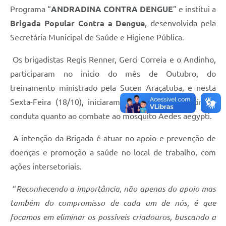
Programa “
ANDRADINA CONTRA DENGUE
” e institui a
Sessão Plenária
Brigada Popular Contra a Dengue
, desenvolvida pela
Secretária Municipal de Saúde e Higiene Pública.
Contratos
Ouvidoria
Os brigadistas Regis Renner, Gerci Correia e o Andinho,
participaram no inicio do mês de Outubro, do
Comissões
treinamento ministrado pela Sucen Araçatuba, e nesta
Audiências Públicas
Sexta-Feira (18/10), iniciaram efetivamente a rotina e
conduta quanto ao combate ao mosquito Aedes aegypti.
Arquivos para Download
Carta de Serviços
A intenção da Brigada é atuar no apoio e prevenção de
doenças e promoção a saúde no local de trabalho, com
Turismo
ações intersetoriais.
Obras
“
Reconhecendo a importância, não apenas do apoio mas
Galeria de Vídeos
também do compromisso de cada um de nós, é que
Secretarias
focamos em eliminar os possíveis criadouros, buscando a