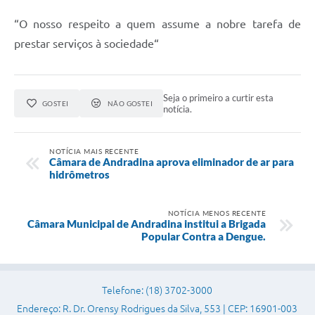
“O nosso respeito a quem assume a nobre tarefa de
Sessão Plenária
prestar serviços à sociedade“
Contratos
Ouvidoria
Seja o primeiro a curtir esta
GOSTEI
NÃO GOSTEI
Comissões
notícia.
Audiências Públicas
NOTÍCIA MAIS RECENTE
Câmara de Andradina aprova eliminador de ar para
Arquivos para Download
hidrômetros
Carta de Serviços
NOTÍCIA MENOS RECENTE
Turismo
Câmara Municipal de Andradina institui a Brigada
Popular Contra a Dengue.
Obras
Galeria de Vídeos
Telefone: (18) 3702-3000
Secretarias
Endereço: R. Dr. Orensy Rodrigues da Silva, 553 | CEP: 16901-003