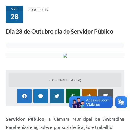
Sessão
OUT
28 OUT 2019
28
Editais
Prestação de Contas
Dia 28 de Outubro dia do Servidor Público
Notícias
Contato
A Nossa Cidade
Galeria de Fotos
COMPARTILHAR
Vereadores
Galeria de Presidentes
Mesa Diretora
Legislaturas
Servidor Público
, a Câmara Municipal de Andradina
Parabeniza e agradece por sua dedicação e trabalho!
Proposições