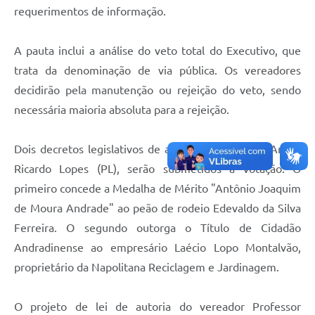
requerimentos de informação.
Projetos
Contas Públicas
A pauta inclui a análise do veto total do Executivo, que
Links
trata da denominação de via pública. Os vereadores
decidirão pela manutenção ou rejeição do veto, sendo
Serviços Online
necessária maioria absoluta para a rejeição.
Telefones Úteis
Dois decretos legislativos de autoria do vereador André
A Prefeitura
Ricardo Lopes (PL), serão submetidos à votação. O
Enquete
primeiro concede a Medalha de Mérito "Antônio Joaquim
Agenda
de Moura Andrade" ao peão de rodeio Edevaldo da Silva
Ferreira. O segundo outorga o Título de Cidadão
SIC
Andradinense ao empresário Laécio Lopo Montalvão,
Diário Oficial
proprietário da Napolitana Reciclagem e Jardinagem.
O projeto de lei de autoria do vereador Professor