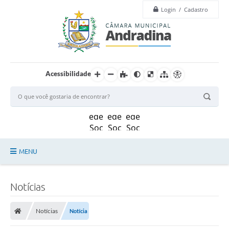
c
Login / Cadastro
u
t
i
v
o
,
q
u
Acessibilidade
e
t
r
a
t
a
d
a
d
MENU
e
n
o
Legislação
m
Notícias
i
n
Principal
a
ç
Notícias
Notícia
Câmara
ã
o