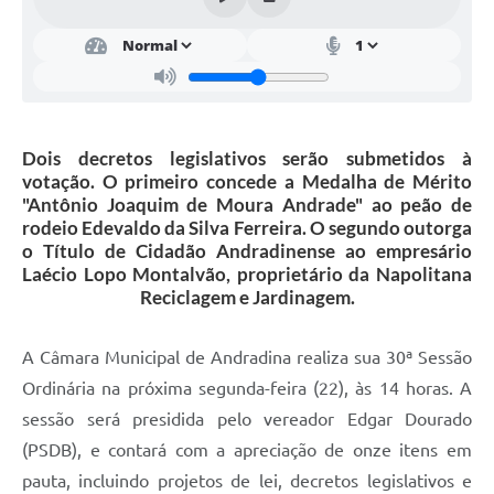
Sessão Plenária
Contratos
Ouvidoria
Dois decretos legislativos serão submetidos à
Comissões
votação. O primeiro concede a Medalha de Mérito
"Antônio Joaquim de Moura Andrade" ao peão de
Audiências Públicas
rodeio Edevaldo da Silva Ferreira. O segundo outorga
o Título de Cidadão Andradinense ao empresário
Arquivos para Download
Laécio Lopo Montalvão, proprietário da Napolitana
Reciclagem e Jardinagem.
Carta de Serviços
Turismo
A Câmara Municipal de Andradina realiza sua 30ª Sessão
Obras
Ordinária na próxima segunda-feira (22), às 14 horas. A
sessão será presidida pelo vereador Edgar Dourado
Galeria de Vídeos
(PSDB), e contará com a apreciação de onze itens em
Secretarias
pauta, incluindo projetos de lei, decretos legislativos e