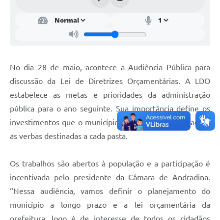
Sessão Plenária
Contratos
Ouvidoria
No dia 28 de maio, acontece a Audiência Pública para
Comissões
discussão da Lei de Diretrizes Orçamentárias. A LDO
Audiências Públicas
estabelece as metas e prioridades da administração
pública para o ano seguinte. Sua importância define os
Arquivos para Download
investimentos que o município deve realizar na cidade e
Carta de Serviços
as verbas destinadas a cada pasta.
Turismo
Os trabalhos são abertos à população e a participação é
Obras
incentivada pelo presidente da Câmara de Andradina.
Galeria de Vídeos
“Nessa audiência, vamos definir o planejamento do
município a longo prazo e a lei orçamentária da
Secretarias
prefeitura, logo é de interesse de todos os cidadãos