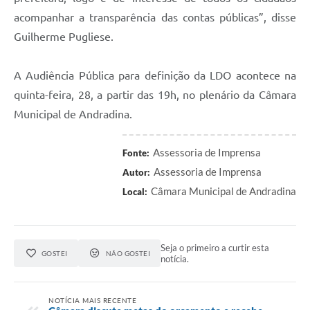
Projetos
acompanhar a transparência das contas públicas”, disse
Guilherme Pugliese.
Contas Públicas
Links
A Audiência Pública para definição da LDO acontece na
Serviços Online
quinta-feira, 28, a partir das 19h, no plenário da Câmara
Municipal de Andradina.
Telefones Úteis
A Prefeitura
Assessoria de Imprensa
Fonte:
Assessoria de Imprensa
Autor:
Enquete
Câmara Municipal de Andradina
Local:
Agenda
SIC
Seja o primeiro a curtir esta
GOSTEI
NÃO GOSTEI
Diário Oficial
notícia.
NOTÍCIA MAIS RECENTE