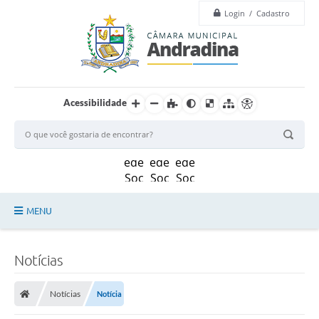
h
Login / Cadastro
,
n
o
p
l
e
n
á
Acessibilidade
r
i
o
d
a
C
â
m
a
MENU
r
a
M
Legislação
u
Notícias
n
i
Principal
c
i
Notícias
Notícia
Câmara
p
a