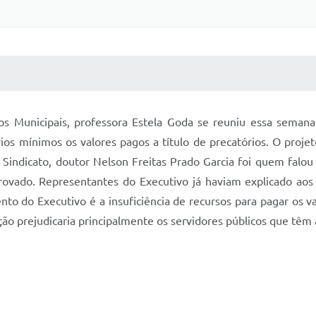
 MÍDIAS
RECEBA NOTÍCIAS
cos Municipais, professora Estela Goda se reuniu essa sema
rios mínimos os valores pagos a título de precatórios. O proj
indicato, doutor Nelson Freitas Prado Garcia foi quem falou
provado. Representantes do Executivo já haviam explicado ao
nto do Executivo é a insuficiência de recursos para pagar os 
o prejudicaria principalmente os servidores públicos que têm aç