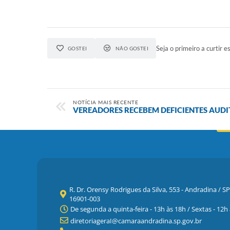
Seja o primeiro a curtir es
GOSTEI
NÃO GOSTEI
NOTÍCIA MAIS RECENTE
VEREADORES RECEBEM DEFICIENTES AUDI
R. Dr. Orensy Rodrigues da Silva, 553 - Andradina / SP
16901-003
De segunda a quinta-feira - 13h às 18h / Sextas - 12h
diretoriageraI@camaraandradina.sp.gov.br