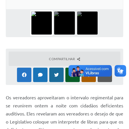
Sessão Plenária
Contratos
Ouvidoria
Comissões
Audiências Públicas
COMPARTILHAR
Arquivos para Download
Carta de Serviços
Turismo
Os vereadores aproveitaram o intervalo regimental para
Obras
se reunirem ontem a noite com cidadãos deficientes
Galeria de Vídeos
auditivos. Eles revelaram aos vereadores o desejo de que
o Legislativo coloque um interprete de libras para que os
Secretarias