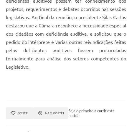
deficientes auditivos possam ter conhecimento dos
Projetos
projetos, requerimentos e debates ocorridos nas sessões
Contas Públicas
legislativas. Ao final da reunião, o presidente Silas Carlos
destacou que a Câmara reconhece a necessidade especial
Links
dos cidadãos com deficiência auditiva, e solicitou que o
Serviços Online
pedido do intérprete e varias outras reivindicações feitas
pelos deficientes auditivos fossem protocoladas
Telefones Úteis
formalmente para análise dos setores competentes do
A Prefeitura
Legislativo.
Enquete
Agenda
SIC
Diário Oficial
Seja o primeiro a curtir esta
GOSTEI
NÃO GOSTEI
notícia.