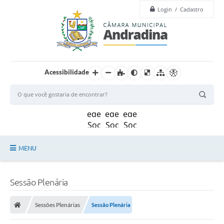
Login / Cadastro
Acessibilidade
MENU
Legislação
Sessão Plenária
Principal
Sessões Plenárias
Sessão Plenária
Câmara