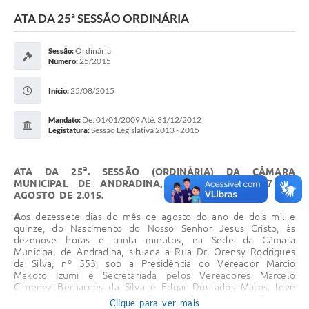
Sessão
ATA DA 25ª SESSÃO ORDINÁRIA
Editais
Ordinária
Sessão:
25/2015
Número:
Prestação de Contas
25/08/2015
Notícias
Início:
Contato
De: 01/01/2009 Até: 31/12/2012
Mandato:
Sessão Legislativa 2013 - 2015
Legistatura:
A Nossa Cidade
a
ATA DA 25
. SESSÃO (ORDINÁRIA) DA CÂMARA
Galeria de Fotos
MUNICIPAL DE ANDRADINA, REALIZADA EM 17 DE
AGOSTO DE 2.015.
Vereadores
A
os dezessete dias do mês de agosto do ano de dois mil e
Galeria de Presidentes
quinze, do Nascimento do Nosso Senhor Jesus Cristo, às
dezenove horas e trinta minutos, na Sede da Câmara
Municipal de Andradina, situada a Rua Dr. Orensy Rodrigues
Mesa Diretora
da Silva, nº 553, sob a Presidência do Vereador Marcio
Makoto Izumi e Secretariada pelos Vereadores Marcelo
Legislaturas
Gimenez Bernardes da Silva e Edgar Dourados Matos, teve
lugar a Vigésima Quinta Sessão (Ordinária) da Terceira
Clique para ver mais
Proposições