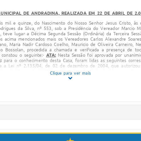
UNICIPAL DE ANDRADINA, REALIZADA EM 22 DE ABRIL DE 2.0
is mil e quinze, do Nascimento do Nosso Senhor Jesus Cristo, às
odrigues da Silva, nº 553, sob a Presidência do Vereador Marcio M
 teve lugar a Décima Segunda Sessão (Ordinária) da Terceira Sessã
s acima mencionados mais os Vereadores Carlos Alexandre Soares, 
iano, Maria Nadir Cardoso Coelho, Mauricio de Oliveira Carneiro, Ne
cido Bossolan, procedida a chamada e verificada a presença de t
 constou o seguinte:-
ATA:
Nesta Sessão foi aprovada por unanimid
S
:
para o conhecimento desta Casa, foram lidas as seguintes corre
ga a Lei nº 2.135/04, de 02 de dezembro de 2004, que autorizou
da Vila Mineira – SAVIMI, no Município de Andradina”, para melho
Clique para ver mais
al Especial por Excesso e Superávit Financeiro, no valor de R$ 
Dispõe sobre autorização para abertura de Crédito Adicional Espe
6 da lei Federal 4320/64”; Encaminhando o balancete referent
as repartições públicas municipais, o dia 20 de abril de 2015”; R
cio Makoto Izumi; Respondendo ao Requerimento nº 192/15 de a
5, 247/15, 248/15 de autoria do Vereador Joaquim Justino da 
arcio Makoto Izumi; Respondendo aos Requerimentos nºs 238/15
 do Vereador Silas Carlos de Oliveira; Respondendo aos Requer
rimentos nºs 243/15, 244/15, 245/15 de autoria do Vereador Carl
o de Oliveira Carneiro; Respondendo ao Requerimento nº 251/15
oria do Vereador Edgar Dourados Matos;
Do Líder da Banc
ia do Vereador Mauricio de Oliveira Carneiro;
Do Departamen
ivo ao mês de março de 2.015;
Do Centro de Treinamento e Apoi