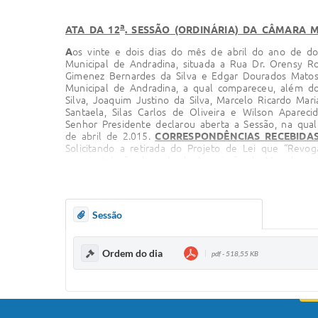
a
ATA DA 12
. SESSÃO (ORDINÁRIA) DA CÂMARA M
A
os vinte e dois dias do mês de abril do ano de do
Municipal de Andradina, situada a Rua Dr. Orensy R
Gimenez Bernardes da Silva e Edgar Dourados Matos,
Municipal de Andradina, a qual compareceu, além do
Silva, Joaquim Justino da Silva, Marcelo Ricardo Mar
Santaela, Silas Carlos de Oliveira e Wilson Apare
Senhor Presidente declarou aberta a Sessão, na qual
de abril de 2.015.
CORRESPONDÊNCIAS RECEBIDA
Solicitando a retirada do Projeto de Lei que “Revo
para instalação da sede da Associação de Moradores 
sobre autorização para abertura de Crédito Adicion
Federal 4320/64”; Encaminhando Projeto de Lei que “
R$ 4.065.215,99, de acordo com os Artigos 40 a 4
Decreto nº 6.005/15 que “Declara Ponto Facultativo n
Sessão
007/15 de autoria do Presidente e Vereador Mar
Respondendo aos Requerimentos nºs 209/15, 246/1
252/15, 253/15, 254/15 de autoria do Vereador M
Ordem do dia
pdf - 518,55 KB
Respondendo ao Requerimento nº 240/15 de autoria
Sergio dos Santos Santaela; Respondendo aos Reque
nºs 249/15, 250/15 de autoria do Vereador Maurici
Respondendo ao Requerimento nº 255/15 de aut
Respondendo ao Requerimento nº 150/15 de autor
Apresentando o balancete deste Legislativo, relat