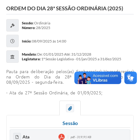
Sessão
ORDEM DO DIA 28ª SESSÃO ORDINÁRIA (2025)
Editais
Ordinária
Sessão:
28/2025
Número:
Prestação de Contas
08/09/2025 às 14:00
Notícias
Início:
Contato
De: 01/01/2025 Até: 31/12/2028
Mandato:
1ª Sessão Legislativa - 01/jan/2025 a 31/dez/2025
Legistatura:
A Nossa Cidade
Pauta para deliberação pelos(as) Senhores(as) Vereadores(as)
na Ordem do Dia da 28ª Sessão Ordinária, no dia
Galeria de Fotos
08/09/2025 - segunda-feira.
Vereadores
- Ata da 27ª Sessão Ordinária, de 01/09/2025;
Galeria de Presidentes
Mesa Diretora
Sessão
Legislaturas
Ata
pdf - 319,91 KB
Proposições