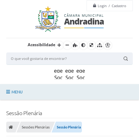
Login / Cadastro
Acessibilidade
MENU
Legislação
Sessão Plenária
Principal
Sessões Plenárias
Sessão Plenária
Câmara