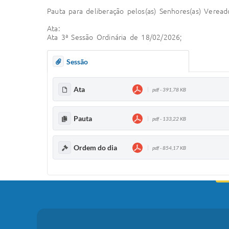
Pauta para deliberação pelos(as) Senhores(as) Veread
Ata:
Ata 3ª Sessão Ordinária de 18/02/2026;
Sessão
Ata
pdf - 391,78 KB
Pauta
pdf - 133,22 KB
Ordem do dia
pdf - 854,17 KB