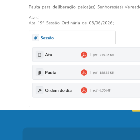
Pauta para deliberação pelos(as) Senhores(as) Veread
Atas:
Ata 19ª Sessão Ordinária de 08/06/2026;
Sessão
Ata
pdf - 415,86 KB
Pauta
pdf - 188,85 KB
Ordem do dia
pdf - 4,50 MB