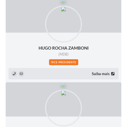
Sessão Plenária
Contratos
Ouvidoria
Comissões
HUGO ROCHA ZAMBONI
(MDB)
Audiências Públicas
VICE-PRESIDENTE
Arquivos para Download
Saiba mais
Carta de Serviços
Turismo
Obras
Galeria de Vídeos
Secretarias