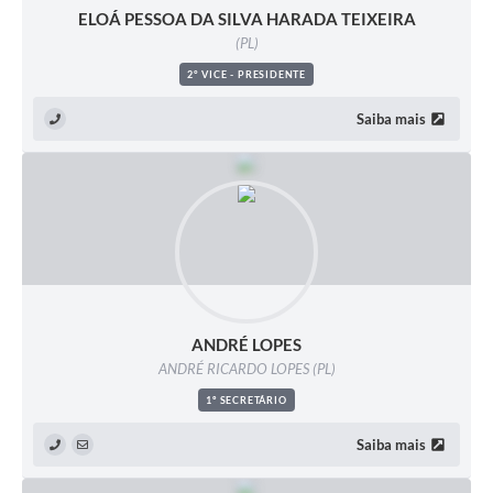
ELOÁ PESSOA DA SILVA HARADA TEIXEIRA
Projetos
(PL)
Contas Públicas
2° VICE - PRESIDENTE
Links
Saiba mais
Serviços Online
Telefones Úteis
A Prefeitura
Enquete
Agenda
ANDRÉ LOPES
SIC
ANDRÉ RICARDO LOPES (PL)
1º SECRETÁRIO
Diário Oficial
Saiba mais