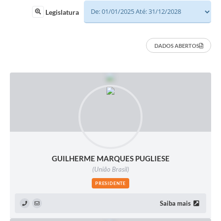
Sessão
Legislatura
Editais
Prestação de Contas
DADOS ABERTOS
Notícias
Contato
A Nossa Cidade
Galeria de Fotos
Vereadores
GUILHERME MARQUES PUGLIESE
Galeria de Presidentes
(União Brasil)
Mesa Diretora
PRESIDENTE
Legislaturas
Saiba mais
Proposições