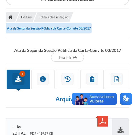
Sessão
Editais
Editais
Editais de Licitação
Prestação de Contas
Ata da Segunda Sessão Pública da Carta-Convite 03/2017
Notícias
Ata da Segunda Sessão Pública da Carta-Convite 03/2017
Contato
Imprimir
A Nossa Cidade
1
Galeria de Fotos
Vereadores
Arquivos
Galeria de Presidentes
Mesa Diretora
Legislaturas
-
EDITAL
PDF - 419,57 KB
Proposições