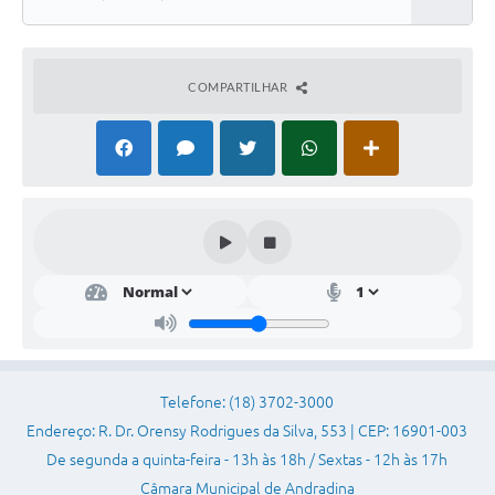
Baixar
Sessão Plenária
Contratos
COMPARTILHAR
Ouvidoria
Comissões
Audiências Públicas
Arquivos para Download
Carta de Serviços
Turismo
Obras
Telefone: (18) 3702-3000
Galeria de Vídeos
Endereço: R. Dr. Orensy Rodrigues da Silva, 553 | CEP: 16901-003
De segunda a quinta-feira - 13h às 18h / Sextas - 12h às 17h
Secretarias
Câmara Municipal de Andradina