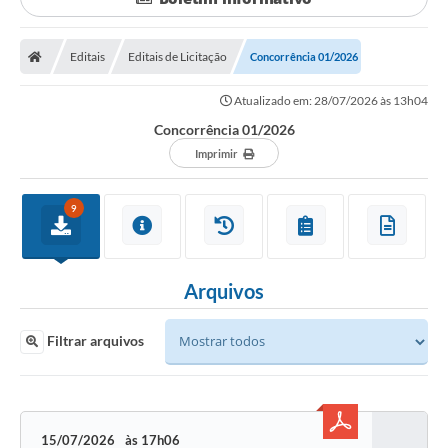
Sessão
Editais
Editais
Editais de Licitação
Concorrência 01/2026
Prestação de Contas
Atualizado em: 28/07/2026 às 13h04
Concorrência 01/2026
Notícias
Imprimir
Contato
A Nossa Cidade
9
Galeria de Fotos
Arquivos
Vereadores
Galeria de Presidentes
Filtrar arquivos
Mesa Diretora
Legislaturas
15/07/2026
17h06
Proposições