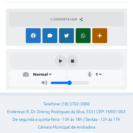
Sessão Plenária
COMPARTILHAR
Contratos
Ouvidoria
Comissões
Audiências Públicas
Arquivos para Download
Carta de Serviços
Turismo
Obras
Telefone: (18) 3702-3000
Endereço: R. Dr. Orensy Rodrigues da Silva, 553 | CEP: 16901-003
Galeria de Vídeos
De segunda a quinta-feira - 13h às 18h / Sextas - 12h às 17h
Secretarias
Câmara Municipal de Andradina