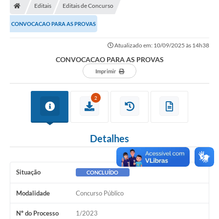
Sessão
Editais
Editais de Concurso
CONVOCACAO PARA AS PROVAS
Editais
Prestação de Contas
Atualizado em: 10/09/2025 às 14h38
CONVOCACAO PARA AS PROVAS
Notícias
Imprimir
Contato
2
A Nossa Cidade
Galeria de Fotos
Detalhes
Vereadores
Galeria de Presidentes
Situação
CONCLUÍDO
Mesa Diretora
Modalidade
Concurso Público
Legislaturas
Nº do Processo
1/2023
Proposições