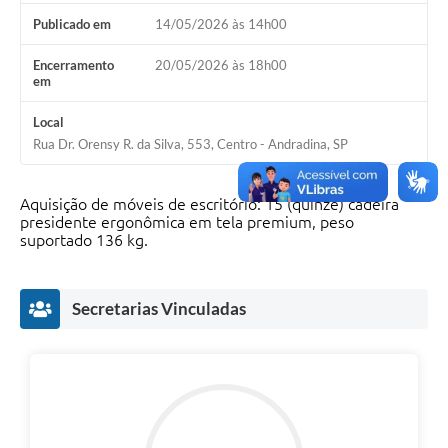
Publicado em
14/05/2026 às 14h00
Sessão Plenária
Encerramento
20/05/2026 às 18h00
Contratos
em
Ouvidoria
Local
Rua Dr. Orensy R. da Silva, 553, Centro - Andradina, SP
Comissões
Audiências Públicas
Aquisição de móveis de escritório: 15 (quinze) cadeira
presidente ergonômica em tela premium, peso
Arquivos para Download
suportado 136 kg.
Carta de Serviços
Secretarias Vinculadas
Turismo
Obras
Galeria de Vídeos
Secretarias