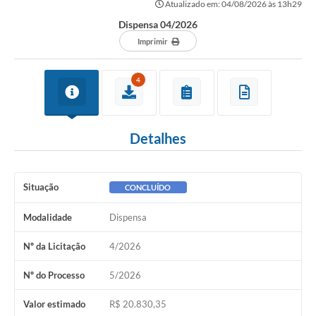
Atualizado em: 04/08/2026 às 13h29
Sessão
Dispensa 04/2026
Editais
Imprimir
Prestação de Contas
4
Notícias
Contato
Detalhes
A Nossa Cidade
Galeria de Fotos
Situação
CONCLUÍDO
Vereadores
Modalidade
Dispensa
Galeria de Presidentes
Nº da Licitação
4/2026
Mesa Diretora
Nº do Processo
5/2026
Legislaturas
Valor estimado
R$ 20.830,35
Proposições