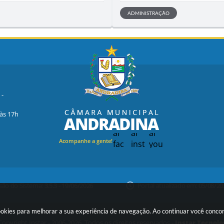
ADMINISTRAÇÃO
 -
 às 17h
Acompanhe a gente!
são do Sistema:
3.5.3 - 19/06/2026
Portal atualizado em:
05/08/20
ookies para melhorar a sua experiência de navegação. Ao continuar você conc
opyright Instar - 2006-2026. Todos os direitos reservados -
Instar Tecnolo