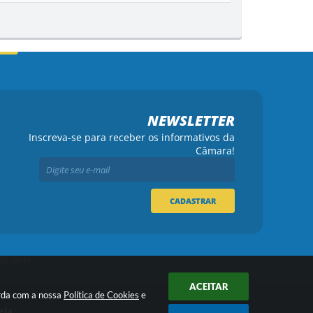
NEWSLETTER
Inscreva-se para receber os informativos da
Câmara!
CADASTRAR
26 16:44
ACEITAR
orda com a nossa
Política de Cookies
e
gia