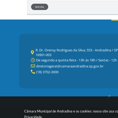
SOCIAL
R. Dr. Orensy Rodrigues da Silva, 553 - Andradina / SP
16901-003
De segunda a quinta-feira - 13h às 18h / Sextas - 12h
diretoriageraI@camaraandradina.sp.gov.br
(18) 3702-3000
Ver
Câmara Municipal de Andradina e os cookies: nosso site usa c
© C
Privacidade
.