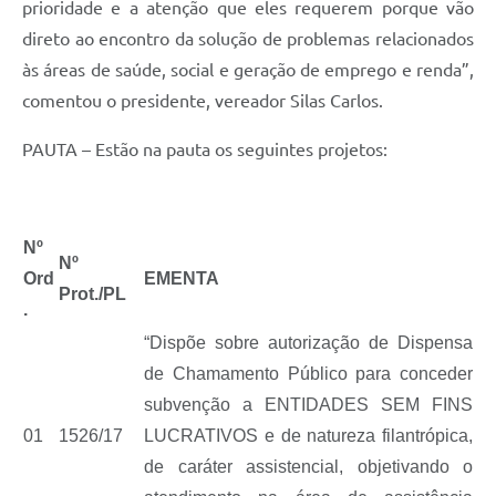
prioridade e a atenção que eles requerem porque vão
Projetos
direto ao encontro da solução de problemas relacionados
Contas Públicas
às áreas de saúde, social e geração de emprego e renda”,
comentou o presidente, vereador Silas Carlos.
Links
PAUTA – Estão na pauta os seguintes projetos:
Serviços Online
Telefones Úteis
A Prefeitura
Nº
Nº
Ord
EMENTA
Enquete
Prot./PL
.
Agenda
“Dispõe sobre autorização de Dispensa
SIC
de Chamamento Público para conceder
subvenção a ENTIDADES SEM FINS
Diário Oficial
01
1526/17
LUCRATIVOS e de natureza filantrópica,
de caráter assistencial, objetivando o