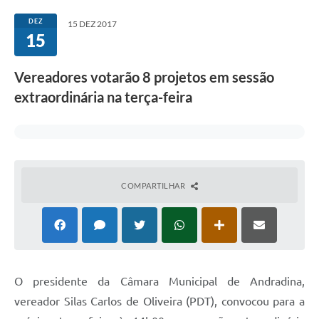
Sessão
DEZ
15 DEZ 2017
15
Editais
Prestação de Contas
Vereadores votarão 8 projetos em sessão
Notícias
extraordinária na terça-feira
Contato
A Nossa Cidade
Galeria de Fotos
COMPARTILHAR
Vereadores
Galeria de Presidentes
Mesa Diretora
O presidente da Câmara Municipal de Andradina,
Legislaturas
vereador Silas Carlos de Oliveira (PDT), convocou para a
Proposições