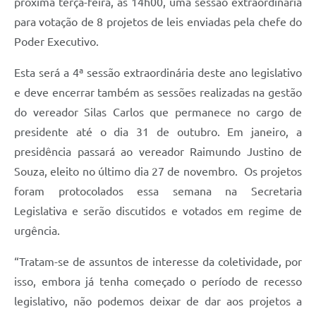
próxima terça-feira, às 14h00, uma sessão extraordinária
para votação de 8 projetos de leis enviadas pela chefe do
Sessão Plenária
Poder Executivo.
Contratos
Esta será a 4ª sessão extraordinária deste ano legislativo
Ouvidoria
e deve encerrar também as sessões realizadas na gestão
Comissões
do vereador Silas Carlos que permanece no cargo de
presidente até o dia 31 de outubro. Em janeiro, a
Audiências Públicas
presidência passará ao vereador Raimundo Justino de
Arquivos para Download
Souza, eleito no último dia 27 de novembro. Os projetos
Carta de Serviços
foram protocolados essa semana na Secretaria
Legislativa e serão discutidos e votados em regime de
Turismo
urgência.
Obras
“Tratam-se de assuntos de interesse da coletividade, por
Galeria de Vídeos
isso, embora já tenha começado o período de recesso
Secretarias
legislativo, não podemos deixar de dar aos projetos a