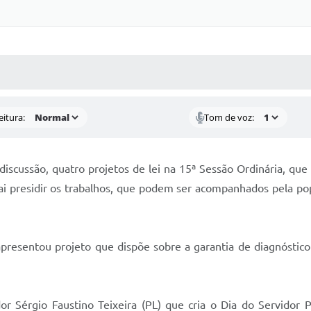
 MÍDIAS
RECEBA NOTÍCIAS
eitura:
Tom de voz:
scussão, quatro projetos de lei na 15ª Sessão Ordinária, que v
ai presidir os trabalhos, que podem ser acompanhados pela pop
presentou projeto que dispõe sobre a garantia de diagnóstico
r Sérgio Faustino Teixeira (PL) que cria o Dia do Servidor P