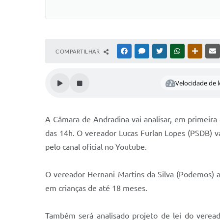
COMPARTILHAR
FACEBOOK
MESSENGER
TWITTER
WHATSAPP
OUTRAS
Velocidade de l
A Câmara de Andradina vai analisar, em primeira di
das 14h. O vereador Lucas Furlan Lopes (PSDB) v
pelo canal oficial no Youtube.
O vereador Hernani Martins da Silva (Podemos) a
em crianças de até 18 meses.
Também será analisado projeto de lei do vereado