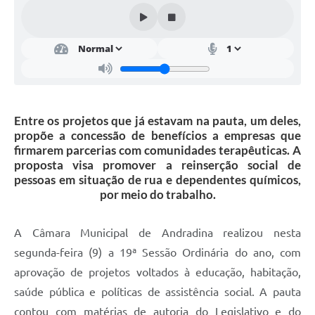
Sessão Plenária
Contratos
Ouvidoria
Comissões
Entre os projetos que já estavam na pauta, um deles,
propõe a concessão de benefícios a empresas que
Audiências Públicas
firmarem parcerias com comunidades terapêuticas. A
Arquivos para Download
proposta visa promover a reinserção social de
pessoas em situação de rua e dependentes químicos,
Carta de Serviços
por meio do trabalho.
Turismo
A Câmara Municipal de Andradina realizou nesta
Obras
segunda-feira (9) a 19ª Sessão Ordinária do ano, com
aprovação de projetos voltados à educação, habitação,
Galeria de Vídeos
saúde pública e políticas de assistência social. A pauta
Secretarias
contou com matérias de autoria do Legislativo e do