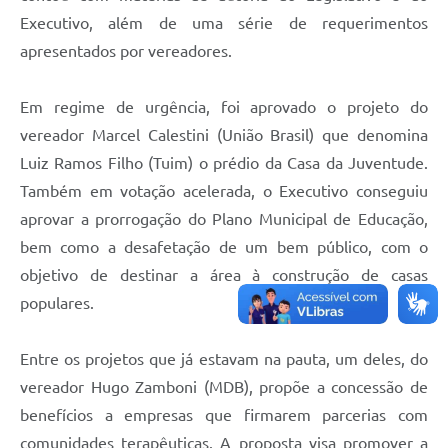
Projetos
Executivo, além de uma série de requerimentos
apresentados por vereadores.
Contas Públicas
Links
Em regime de urgência, foi aprovado o projeto do
vereador Marcel Calestini (União Brasil) que denomina
Serviços Online
Luiz Ramos Filho (Tuim) o prédio da Casa da Juventude.
Telefones Úteis
Também em votação acelerada, o Executivo conseguiu
A Prefeitura
aprovar a prorrogação do Plano Municipal de Educação,
bem como a desafetação de um bem público, com o
Enquete
objetivo de destinar a área à construção de casas
Agenda
populares.
SIC
Entre os projetos que já estavam na pauta, um deles, do
Diário Oficial
vereador Hugo Zamboni (MDB), propõe a concessão de
benefícios a empresas que firmarem parcerias com
comunidades terapêuticas. A proposta visa promover a