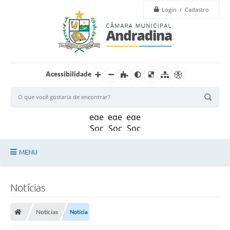
u
Login / Cadastro
e
S
ã
o
G
a
b
r
Acessibilidade
i
e
l
,
q
u
e
e
s
t
MENU
a
r
Legislação
i
a
Notícias
h
Principal
á
o
Notícias
Notícia
Câmara
i
t