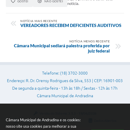
GOSTEI
NÃO GOSTEI
notícia.
Projetos
Contas Públicas
NOTÍCIA MAIS RECENTE
VEREADORES RECEBEM DEFICIENTES AUDITIVOS
Links
Serviços Online
NOTÍCIA MENOS RECENTE
Câmara Municipal sediará palestra proferida por
juiz federal
Telefones Úteis
A Prefeitura
Telefone: (18) 3702-3000
Enquete
Endereço: R. Dr. Orensy Rodrigues da Silva, 553 | CEP: 16901-003
Agenda
De segunda a quinta-feira - 13h às 18h / Sextas - 12h às 17h
Câmara Municipal de Andradina
SIC
Diário Oficial
Versão do Sistema:
3.5.3 - 19/06/2026
Câmara Municipal de Andradina e os cookies:
Portal atualizado em:
05/08/2026 16:44
Dados Abertos
nosso site usa cookies para melhorar a sua