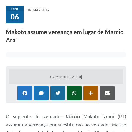
Sessão
MAR
06 MAR 2017
06
Editais
Prestação de Contas
Makoto assume vereança em lugar de Marcio
Notícias
Arai
Contato
A Nossa Cidade
Galeria de Fotos
COMPARTILHAR
Vereadores
Galeria de Presidentes
Mesa Diretora
O suplente de vereador Márcio Makoto Izumi (PT)
Legislaturas
assumiu a vereança em substituição ao vereador Marcio
Proposições