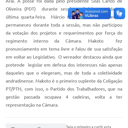
Arai. A posse foi dada pelo presidente Silas Carlos de
Oliveira (PDT) durante sessão ordinária ocorrida na
Sessão Plenária
última quarta-feira. Márcio Makoto fez o juramento,
Contratos
permaneceu durante toda a sessão, mas não participou
Ouvidoria
da votação dos projetos e requerimentos por força do
regimento interno da Câmara. Makoto fez
Comissões
pronunciamento em tema livre e falou de sua satisfação
Audiências Públicas
em voltar ao Legislativo. O vereador destacou ainda que
pretende legislar em defesa dos interesses não apenas
Arquivos para Download
daqueles que o elegeram, mas de toda a coletividade
Carta de Serviços
andradinense. Makoto é o primeiro suplente da Coligação
Turismo
PT/PTN, com isso, o Partido dos Trabalhadores, que na
gestão passada ocupava 4 cadeiras, volta a ter
Obras
representação na Câmara.
Galeria de Vídeos
Secretarias
Seja o primeiro a curtir esta