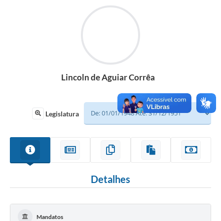
Sessão
Editais
Prestação de Contas
Notícias
Lincoln de Aguiar Corrêa
Contato
A Nossa Cidade
Legislatura
Galeria de Fotos
Vereadores
Galeria de Presidentes
Detalhes
Mesa Diretora
Legislaturas
Mandatos
Proposições