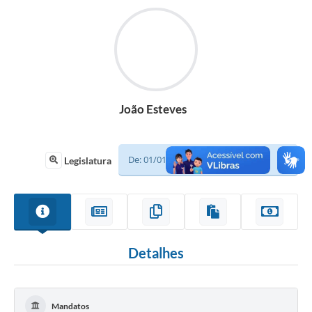
Sessão
Editais
Prestação de Contas
Notícias
João Esteves
Contato
A Nossa Cidade
Legislatura
Galeria de Fotos
Vereadores
Galeria de Presidentes
Detalhes
Mesa Diretora
Legislaturas
Mandatos
Proposições