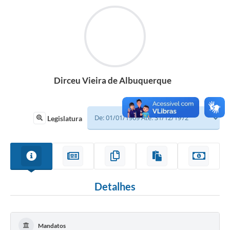
Sessão
Editais
Prestação de Contas
Notícias
Dirceu Vieira de Albuquerque
Contato
A Nossa Cidade
Legislatura
Galeria de Fotos
Vereadores
Galeria de Presidentes
Detalhes
Mesa Diretora
Legislaturas
Mandatos
Proposições