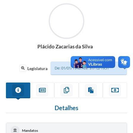
Sessão
Editais
Prestação de Contas
Notícias
Plácido Zacarias da Silva
Contato
A Nossa Cidade
Legislatura
Galeria de Fotos
Vereadores
Galeria de Presidentes
Detalhes
Mesa Diretora
Legislaturas
Mandatos
Proposições