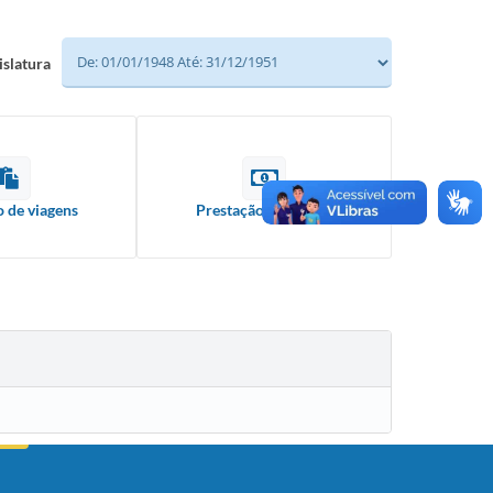
islatura
o de viagens
Prestação de contas