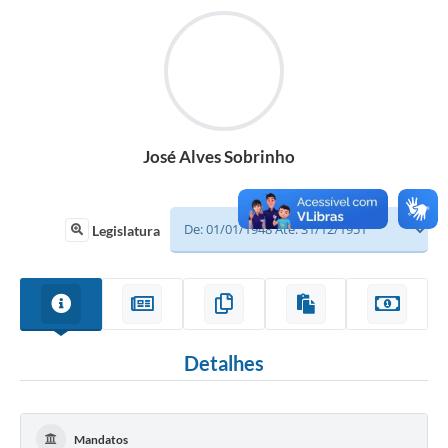
Sessão
Editais
Prestação de Contas
Notícias
José Alves Sobrinho
Contato
A Nossa Cidade
Legislatura
Galeria de Fotos
Vereadores
Galeria de Presidentes
Detalhes
Mesa Diretora
Legislaturas
Mandatos
Proposições