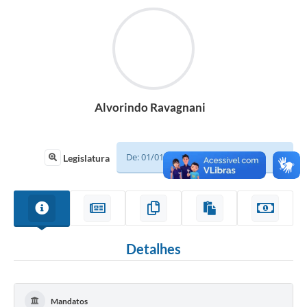
Sessão
Editais
Prestação de Contas
Notícias
Alvorindo Ravagnani
Contato
A Nossa Cidade
Legislatura
Galeria de Fotos
Vereadores
Galeria de Presidentes
Detalhes
Mesa Diretora
Legislaturas
Mandatos
Proposições