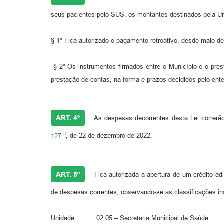
seus pacientes pelo SUS, os montantes destinados pela U
§ 1º Fica autorizado o pagamento retroativo, desde maio de
§ 2º Os instrumentos firmados entre o Município e o pres
prestação de contas, na forma e prazos decididos pelo ent
ART. 4º
As despesas decorrentes desta Lei correrã
127
, de 22 de dezembro de 2022.
ART. 5º
Fica autorizada a abertura de um crédito adi
de despesas correntes, observando-se as classificações ins
Unidade: 02.05 – Secretaria Municipal de Saúde