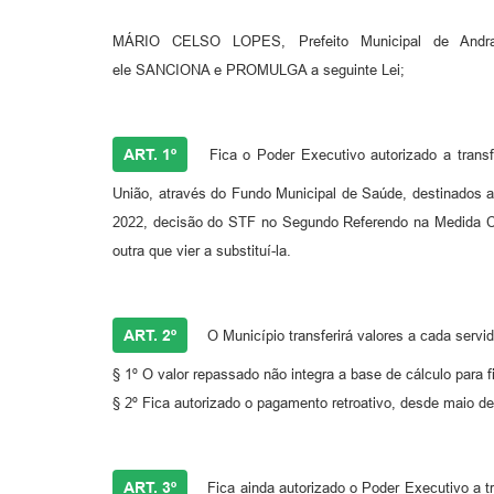
MÁRIO CELSO LOPES, Prefeito Municipal de Andr
ele SANCIONA e PROMULGA a seguinte Lei;
ART. 1º
Fica o Poder Executivo autorizado a transf
União, através do Fundo Municipal de Saúde, destinados a
2022, decisão do STF no Segundo Referendo na Medida Ca
outra que vier a substituí-la.
ART. 2º
O Município transferirá valores a cada servi
§ 1º O valor repassado não integra a base de cálculo para f
§ 2º Fica autorizado o pagamento retroativo, desde maio de
ART. 3º
Fica ainda autorizado o Poder Executivo a tr