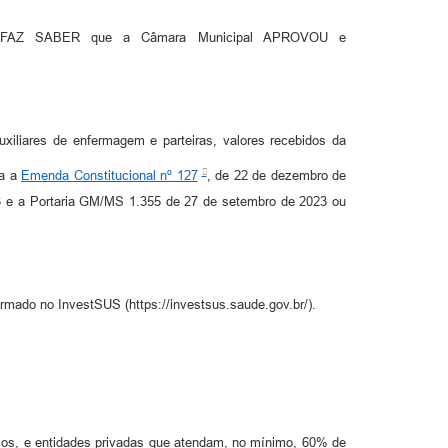
is; FAZ SABER que a Câmara Municipal APROVOU e
uxiliares de enfermagem e parteiras, valores recebidos da
ta a
Emenda Constitucional nº 127
, de 22 de dezembro de
3 e a Portaria GM/MS 1.355 de 27 de setembro de 2023 ou
ormado no InvestSUS (https://investsus.saude.gov.br/).
ópicos, e entidades privadas que atendam, no mínimo, 60% de