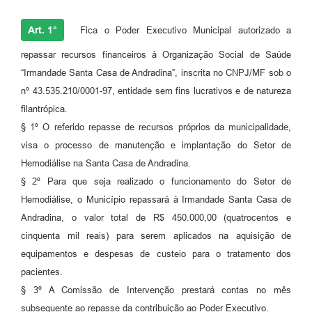
Projetos
Art. 1°
Fica o Poder Executivo Municipal autorizado a
Contas Públicas
repassar recursos financeiros à Organização Social de Saúde
Links
“Irmandade Santa Casa de Andradina”, inscrita no CNPJ/MF sob o
nº 43.535.210/0001-97, entidade sem fins lucrativos e de natureza
Serviços Online
filantrópica.
Telefones Úteis
§ 1º O referido repasse de recursos próprios da municipalidade,
visa o processo de manutenção e implantação do Setor de
A Prefeitura
Hemodiálise na Santa Casa de Andradina.
Enquete
§ 2º Para que seja realizado o funcionamento do Setor de
Hemodiálise, o Município repassará à Irmandade Santa Casa de
Agenda
Andradina, o valor total de R$ 450.000,00 (quatrocentos e
SIC
cinquenta mil reais) para serem aplicados na aquisição de
equipamentos e despesas de custeio para o tratamento dos
Diário Oficial
pacientes.
§ 3º A Comissão de Intervenção prestará contas no mês
subsequente ao repasse da contribuição ao Poder Executivo.