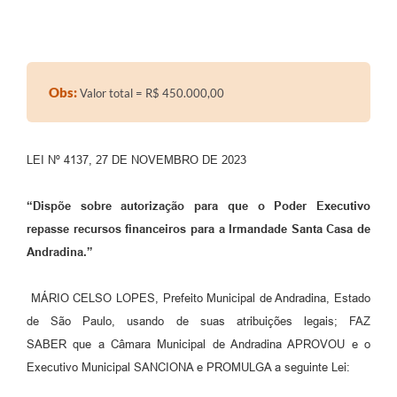
Sessão Plenária
Contratos
Obs:
Valor total = R$ 450.000,00
Ouvidoria
Comissões
LEI Nº 4137, 27 DE NOVEMBRO DE 2023
Audiências Públicas
Arquivos para Download
“Dispõe sobre autorização para que o Poder Executivo
repasse recursos financeiros para a Irmandade Santa Casa de
Carta de Serviços
Andradina.”
Turismo
MÁRIO CELSO LOPES, Prefeito Municipal de Andradina, Estado
Obras
de São Paulo, usando de suas atribuições legais; FAZ
Galeria de Vídeos
SABER que a Câmara Municipal de Andradina APROVOU e o
Executivo Municipal SANCIONA e PROMULGA a seguinte Lei:
Secretarias