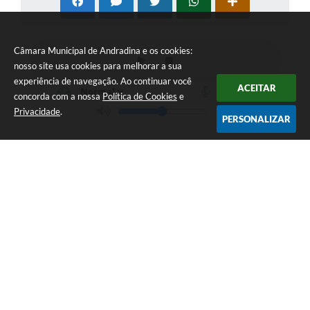
Câmara Municipal de Andradina e os cookies:
nosso site usa cookies para melhorar a sua
experiência de navegação. Ao continuar você
ACEITAR
concorda com a nossa
Política de Cookies
e
Privacidade
.
PERSONALIZAR
Telefone: (18) 3702-3000
Endereço: R. Dr. Orensy Rodrigues da Silva, 553 | CEP: 16901-003
De segunda a quinta-feira - 13h às 18h / Sextas - 12h às 17h
Câmara Municipal de Andradina
Versão do Sistema:
3.5.3 - 19/06/2026
Portal atualizado em:
07/08/2026 16:47
Dados Abertos