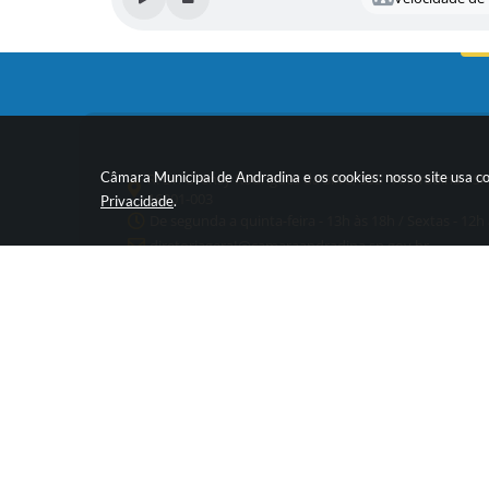
Câmara Municipal de Andradina e os cookies: nosso site usa c
R. Dr. Orensy Rodrigues da Silva, 553 - Andradina / SP
16901-003
Privacidade
.
De segunda a quinta-feira - 13h às 18h / Sextas - 12h
diretoriageraI@camaraandradina.sp.gov.br
(18) 3702-3000
Ver
© C