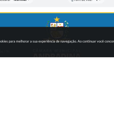
ookies para melhorar a sua experiência de navegação. Ao continuar você conc
 -
 às 17h
Acompanhe a gente!
são do Sistema:
3.5.3 - 19/06/2026
Portal atualizado em:
07/08/20
opyright Instar - 2006-2026. Todos os direitos reservados -
Instar Tecnolo