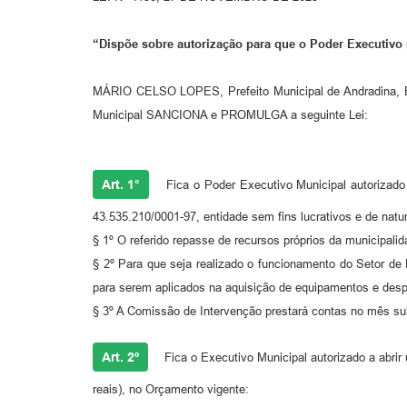
“Dispõe sobre autorização para que o Poder Executivo 
MÁRIO CELSO LOPES, Prefeito Municipal de Andradina, E
Municipal SANCIONA e PROMULGA a seguinte Lei:
Art. 1°
Fica o Poder Executivo Municipal autorizado
43.535.210/0001-97, entidade sem fins lucrativos e de natur
§ 1º O referido repasse de recursos próprios da municipa
§ 2º Para que seja realizado o funcionamento do Setor de 
para serem aplicados na aquisição de equipamentos e desp
§ 3º A Comissão de Intervenção prestará contas no mês su
Art. 2º
Fica o Executivo Municipal autorizado a abrir
reais), no Orçamento vigente: