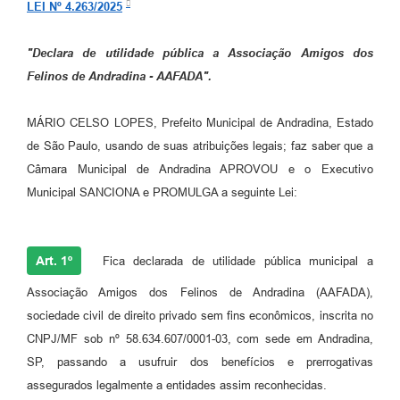
LEI Nº 4.263/2025
Sessão Plenária
"Declara de utilidade pública a Associação Amigos dos
Contratos
Felinos de Andradina - AAFADA".
Ouvidoria
MÁRIO CELSO LOPES, Prefeito Municipal de Andradina, Estado
Comissões
de São Paulo, usando de suas atribuições legais; faz saber que a
Câmara Municipal de Andradina APROVOU e o Executivo
Audiências Públicas
Municipal SANCIONA e PROMULGA a seguinte Lei:
Arquivos para Download
Carta de Serviços
Art. 1º
Fica declarada de utilidade pública municipal a
Turismo
Associação Amigos dos Felinos de Andradina (AAFADA),
Obras
sociedade civil de direito privado sem fins econômicos, inscrita no
CNPJ/MF sob nº 58.634.607/0001-03, com sede em Andradina,
Galeria de Vídeos
SP, passando a usufruir dos benefícios e prerrogativas
Secretarias
assegurados legalmente a entidades assim reconhecidas.