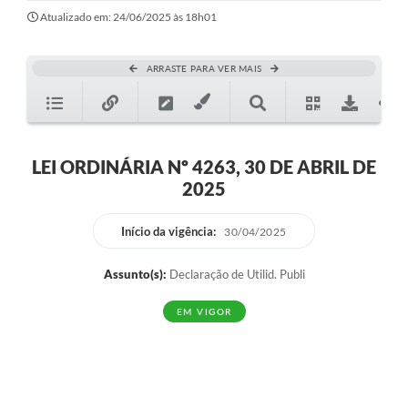
Sessão
Atualizado em: 24/06/2025 às 18h01
Editais
ARRASTE PARA VER MAIS
Prestação de Contas
Notícias
Contato
LEI ORDINÁRIA Nº 4263, 30 DE ABRIL DE
2025
A Nossa Cidade
Galeria de Fotos
Início da vigência:
30/04/2025
Vereadores
Assunto(s):
Declaração de Utilid. Publi
Galeria de Presidentes
EM VIGOR
Mesa Diretora
Legislaturas
Proposições