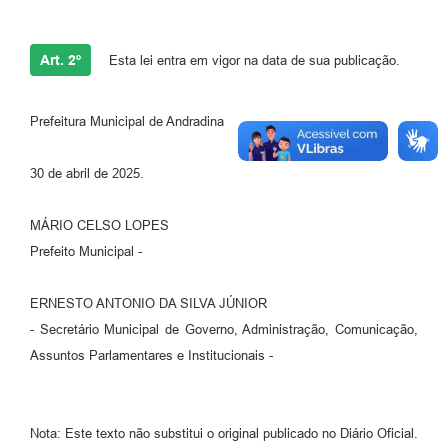
Projetos
Contas Públicas
Art. 2º
Esta lei entra em vigor na data de sua publicação.
Links
Prefeitura Municipal de Andradina
Serviços Online
Telefones Úteis
30 de abril de 2025.
A Prefeitura
MÁRIO CELSO LOPES
Prefeito Municipal -
Enquete
Agenda
ERNESTO ANTONIO DA SILVA JÚNIOR
- Secretário Municipal de Governo, Administração, Comunicação,
SIC
Assuntos Parlamentares e Institucionais -
Diário Oficial
Nota: Este texto não substitui o original publicado no Diário Oficial.